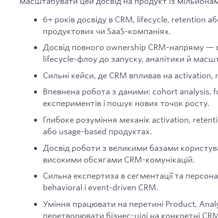
масштабувати цей досвід на продукт із мільйонам
6+ років досвіду в CRM, lifecycle, retention а
продуктових чи SaaS-компаніях.
Досвід повного ownership CRM-напряму — ві
lifecycle-флоу до запуску, аналітики й мас
Сильні кейси, де CRM впливав на activation, r
Впевнена робота з даними: cohort analysis, f
експериментів і пошук нових точок росту.
Глибоке розуміння механік activation, retenti
або usage-based продуктах.
Досвід роботи з великими базами користув
високими обсягами CRM-комунікацій.
Сильна експертиза в сегментації та персонал
behavioral і event-driven CRM.
Уміння працювати на перетині Product, Analyt
перетворювати бізнес-цілі на конкретні CR