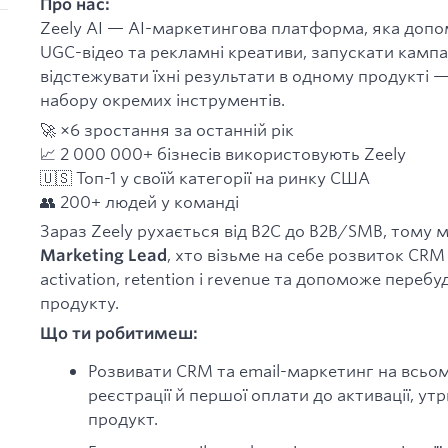
Про нас:
Zeely AI — AI-маркетингова платформа, яка доп
UGC-відео та рекламні креативи, запускати кампані
відстежувати їхні результати в одному продукті —
набору окремих інструментів.
🚀 ×6 зростання за останній рік
📈 2 000 000+ бізнесів використовують Zeely
🇺🇸 Топ-1 у своїй категорії на ринку США
👥 200+ людей у команді
Зараз Zeely рухається від B2C до B2B/SMB, тому
, хто візьме на себе розвиток CRM
Marketing Lead
activation, retention і revenue та допоможе перебу
продукту.
Що ти робитимеш:
Розвивати CRM та email-маркетинг на всьо
реєстрації й першої оплати до активації, у
продукт.