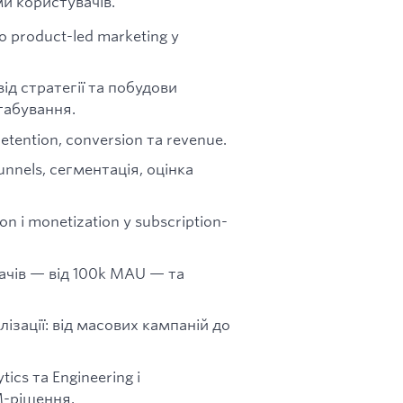
и користувачів.
бо product-led marketing у
д стратегії та побудови
штабування.
etention, conversion та revenue.
unnels, сегментація, оцінка
on і monetization у subscription-
ачів — від 100k MAU — та
ізації: від масових кампаній до
ics та Engineering і
M-рішення.