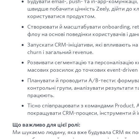
Будувати email-, push- та in-app-комунікаці
швидше побачити цінність Zeely, дійти до к
користуватися продуктом.
Створювати й масштабувати onboarding, reten
флоу на основі поведінки користувачів і дан
Запускати CRM-ініціативи, які впливають на 
churn і загальний revenue.
Розвивати сегментацію та персоналізацію к
масових розсилок до точкових event-driven 
Планувати й проводити A/B-тести: формува
контрольні групи, аналізувати результати т
працюють.
Тісно співпрацювати з командами Product, Ana
покращувати CRM-процеси, інструменти й і
Що важливо для цієї ролі:
Ми шукаємо людину, яка вже будувала CRM як по