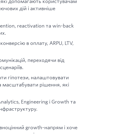
ї, які допомагають користувачам
лючових дій і активніше
tion, reactivation та win-back
их.
конверсію в оплату, ARPU, LTV,
омунікацій, переходячи від
сценаріїв.
ти гіпотези, налаштовувати
а масштабувати рішення, які
lytics, Engineering і Growth та
нфраструктуру.
вноцінний growth-напрям і хоче