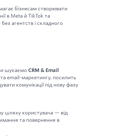
омагає бізнесам створювати
ї в Meta й TikTok та
 без агентств і складного
 ми шукаємо
CRM & Email
 та email-маркетингу, посилить
дувати комунікації під нову фазу
му шляху користувача — від
тримання та повернення в