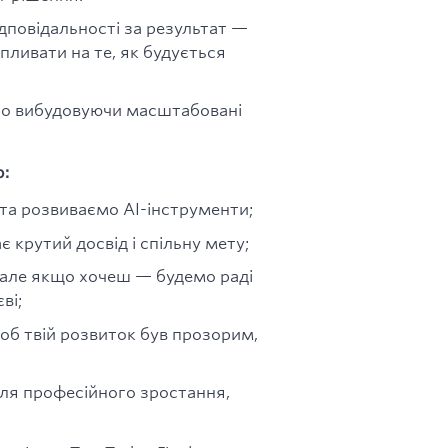
ідповідальності за результат —
пливати на те, як будується
но вибудовуючи масштабовані
.
о:
та розвиваємо AI-інструменти;
є крутий досвід і спільну мету;
, але якщо хочеш — будемо раді
ві;
об твій розвиток був прозорим,
для професійного зростання,