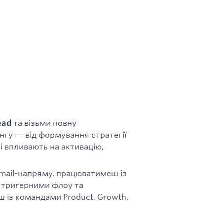
та візьми повну
ead
ингу — від формування стратегії
і впливають на активацію,
mail-напряму, працюватимеш із
 тригерними флоу та
 із командами Product, Growth,