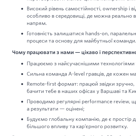
Високий рівень самостійності, ownership і в
особливо в середовищі, де можна реально в
напрям.
Готовність залишатися hands-on, паралель
процеси та основу для майбутньої команди
Чому працювати з нами — цікаво і перспективн
Працюємо з найсучаснішими технологіями 
Сильна команда A-level гравців, де кожен ма
Remote-first формат: працюй звідки зручно
бачити тебе в наших офісах у Варшаві та Киє
Проводимо регулярні performance review, щ
а результати — оцінені;
Будуємо глобальну компанію, де є простір 
більшого впливу та кар’єрного розвитку.