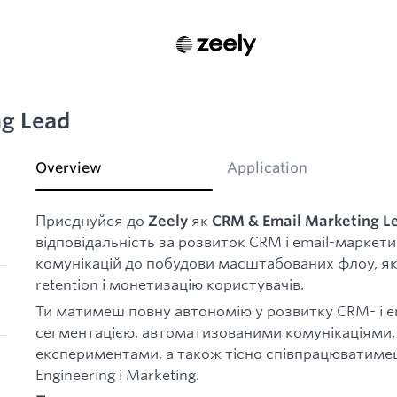
g Lead
Overview
Application
Приєднуйся до
як
Zeely
CRM & Email Marketing L
відповідальність за розвиток CRM і email-маркет
комунікацій до побудови масштабованих флоу, як
retention і монетизацію користувачів.
Ти матимеш повну автономію у розвитку CRM- і e
сегментацією, автоматизованими комунікаціями,
експериментами, а також тісно співпрацюватимеш
Engineering і Marketing.