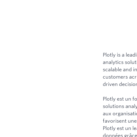
Plotly is a le
analytics solut
scalable and i
customers acro
driven decision
Plotly est un 
solutions anal
aux organisati
favorisent une
Plotly est un l
données grâce 