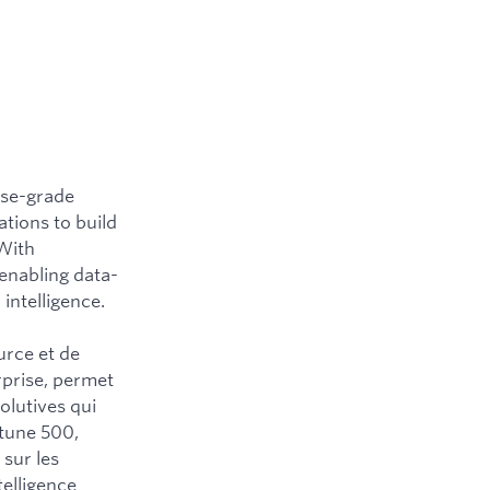
ise-grade
ations to build
 With
 enabling data-
intelligence.
urce et de
rprise, permet
olutives qui
rtune 500,
 sur les
telligence