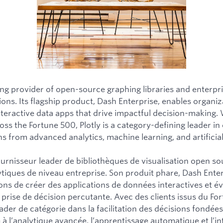
ading provider of open-source graphing libraries and enterpr
ions. Its flagship product, Dash Enterprise, enables organiz
nteractive data apps that drive impactful decision-making.
ss the Fortune 500, Plotly is a category-defining leader in
s from advanced analytics, machine learning, and artificial 
fournisseur leader de bibliothèques de visualisation open so
ytiques de niveau entreprise. Son produit phare, Dash Ente
ons de créer des applications de données interactives et év
 prise de décision percutante. Avec des clients issus du Fo
eader de catégorie dans la facilitation des décisions fondées
à l’analytique avancée, l’apprentissage automatique et l’in