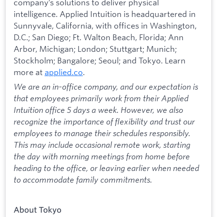
company’s solutions to deliver physical
intelligence. Applied Intuition is headquartered in
Sunnyvale, California, with offices in Washington,
D.C.; San Diego; Ft. Walton Beach, Florida; Ann
Arbor, Michigan; London; Stuttgart; Munich;
Stockholm; Bangalore; Seoul; and Tokyo. Learn
more at
applied.co
.
We are an in-office company, and our expectation is
that employees primarily work from their Applied
Intuition office 5 days a week. However, we also
recognize the importance of flexibility and trust our
employees to manage their schedules responsibly.
This may include occasional remote work, starting
the day with morning meetings from home before
heading to the office, or leaving earlier when needed
to accommodate family commitments.
About Tokyo