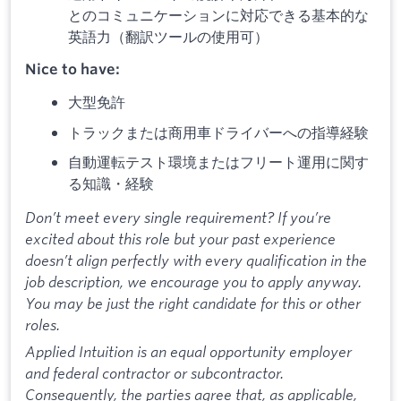
とのコミュニケーションに対応できる基本的な
英語力（翻訳ツールの使用可）
Nice to have:
大型免許
トラックまたは商用車ドライバーへの指導経験
自動運転テスト環境またはフリート運用に関す
る知識・経験
Don’t meet every single requirement? If you’re
excited about this role but your past experience
doesn’t align perfectly with every qualification in the
job description, we encourage you to apply anyway.
You may be just the right candidate for this or other
roles.
Applied Intuition is an equal opportunity employer
and federal contractor or subcontractor.
Consequently, the parties agree that, as applicable,