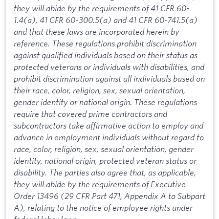
they will abide by the requirements of 41 CFR 60-
1.4(a), 41 CFR 60-300.5(a) and 41 CFR 60-741.5(a)
and that these laws are incorporated herein by
reference. These regulations prohibit discrimination
against qualified individuals based on their status as
protected veterans or individuals with disabilities, and
prohibit discrimination against all individuals based on
their race, color, religion, sex, sexual orientation,
gender identity or national origin. These regulations
require that covered prime contractors and
subcontractors take affirmative action to employ and
advance in employment individuals without regard to
race, color, religion, sex, sexual orientation, gender
identity, national origin, protected veteran status or
disability. The parties also agree that, as applicable,
they will abide by the requirements of Executive
Order 13496 (29 CFR Part 471, Appendix A to Subpart
A), relating to the notice of employee rights under