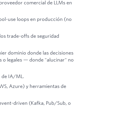
 proveedor comercial de LLMs en
ool-use loops en producción (no
los trade-offs de seguridad
quier dominio donde las decisiones
s o legales — donde "alucinar" no
e de IA/ML.
AWS, Azure) y herramientas de
event-driven (Kafka, Pub/Sub, o