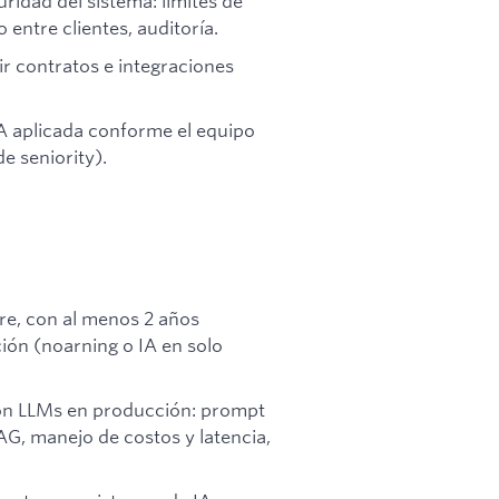
ridad del sistema: límites de
entre clientes, auditoría.
r contratos e integraciones
IA aplicada conforme el equipo
e seniority).
re, con al menos 2 años
ón (noarning o IA en solo
con LLMs en producción: prompt
RAG, manejo de costos y latencia,